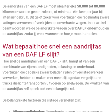
De aandrijfas van een DAF LF moet idealiter elke
50.000 tot 80.000
kilometer
worden gecontroleerd, of minimaal één keer per jaar bij
intensief gebruik. Dit geldt zeker voor voertuigen die regelmatig zware
ladingen vervoeren of veel rijden op onverharde wegen. In dit artikel
beantwoorden we de belangrijkste vragen over
DAF LF onderhoud
en
de aandrijfas, zodat jij weet wanneer en hoe je moet handelen.
Wat bepaalt hoe snel een aandrijfas
van een DAF LF slijt?
Hoe snel de aandrijfas van een DAF LF slijt, hangt af van een
combinatie van rijomstandigheden, belasting en onderhoud.
Voertuigen die dagelijks zwaar beladen rijden of veel stadsverkeer
verwerken, hebben te maken met meer slijtage dan vergelijkbare
trucks die lichte transporten uitvoeren op snelwegen. De kwaliteit van
de aandrijfas zelf speelt ook een belangrijke rol.
De belangrijkste factoren die slijtage versnellen zijn:
Rijomstandigheden:
Onverharde wegen, bouwterreinen en