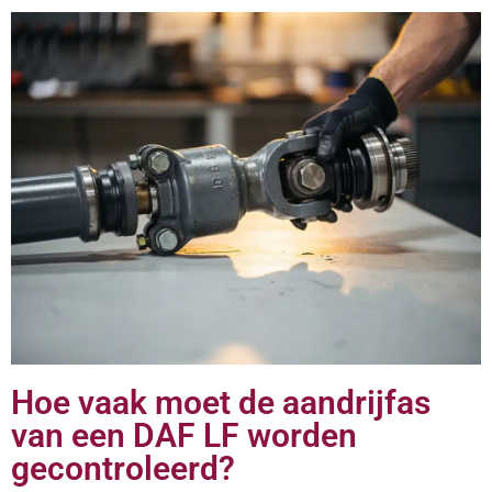
Hoe vaak moet de aandrijfas
van een DAF LF worden
gecontroleerd?