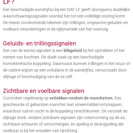
LF?
Een beschadigde aandrijfas bij een DAF LF geeft doorgaans duidelijke
waarschuwingssignalen voordat het tot een volledige storing komt.
De meest voorkomende tekenen zijn trillingen, ongewone geluiden en
voelbare veranderingen in de rijdynamiek van het voertuig.
Geluids- en trillingssignalen
Een van de eerste signalen is een
klikgeluid
bij het optrekken of het
nemen van bochten. Dit duidt vaak op een beschadigde
homokinetische koppeling. Daarnaast kunnen trillingen in het stuur of
de cabine wijzen op een onbalans in de aandrijfas, veroorzaakt door
slijtage of beschadiging van de as zelf.
Zichtbare en voelbare signalen
Controleer regelmatig op
vetlekken rondom de manchetten
. Een
gescheurde of gebarsten manchet laat smeermiddel ontsnappen,
waardoor vuil en vocht in de koppeling terechtkomen. Dit versnelt de
slijtage sterk. Andere zichtbare signalen zijn roestvorming op de as,
zichtbare scheuren of vervormingen, en speling in de koppeling die
voelbaar is bij het wisselen van rijrichting.