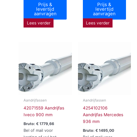
Prijs &
Prijs &
levertijd
levertijd
aanvragen
aanvragen
Lees verder
Lees verder
Aandrijfassen
Aandrijfassen
42071559 Aandrijfas
4254102106
Iveco 900 mm
Aandrijfas Mercedes
936 mm
Bruto:
€
1779,66
Bel of mail voor
Bruto:
€
1495,00
korting of vul het
Bel of mail voor