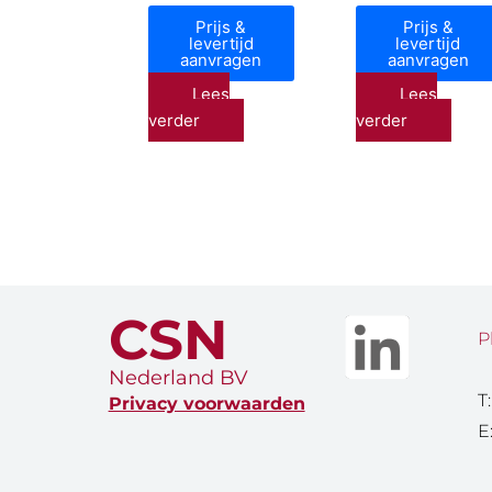
Prijs &
Prijs &
levertijd
levertijd
aanvragen
aanvragen
Lees
Lees
verder
verder
CSN
P
Nederland BV
T
Privacy voorwaarden
E