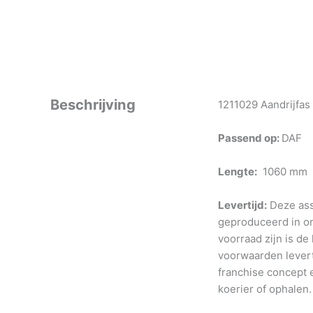
Beschrijving
1211029 Aandrijfas
Passend op:
DAF
Lengte:
1060 mm
Levertijd:
Deze ass
geproduceerd in o
voorraad zijn is de
voorwaarden levert
franchise concept e
koerier of ophalen.