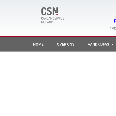
Ga
naar
de
inhoud
4782
HOME
OVER ONS
AANDRIJFAS