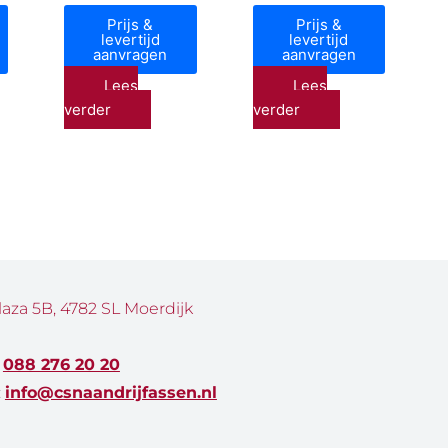
Prijs &
Prijs &
levertijd
levertijd
aanvragen
aanvragen
Lees
Lees
verder
verder
laza 5B, 4782 SL Moerdijk
:
088 276 20 20
:
info@csnaandrijfassen.nl