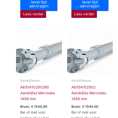
levertijd
levertijd
aanvragen
aanvragen
Lees verder
Lees verder
Aandrijfassen
Aandrijfassen
A655410290280
A6554102902
Aandrijfas Mercedes
Aandrijfas Mercedes
1498 mm
1498 mm
Bruto:
€
1544,00
Bruto:
€
1544,00
Bel of mail voor
Bel of mail voor
korting of vul het
korting of vul het