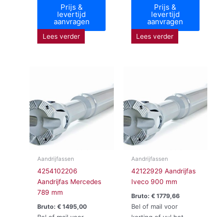
Prijs &
Prijs &
levertijd
levertijd
aanvragen
aanvragen
Lees verder
Lees verder
Aandrijfassen
Aandrijfassen
4254102206
42122929 Aandrijfas
Aandrijfas Mercedes
Iveco 900 mm
789 mm
Bruto:
€
1779,66
Bel of mail voor
Bruto:
€
1495,00
Bel of mail voor
korting of vul het