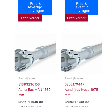
Prijs &
Prijs &
levertijd
levertijd
aanvragen
aanvragen
Lees verder
Lees verder
Aandrijfassen
Aandrijfassen
81393236156
5802170447
Aandrijfas MAN 1560
Aandrijfas Iveco 1975
mm
mm
Bruto:
€
1940,00
Bruto:
€
1749,00
Bel of mail voor
Bel of mail voor