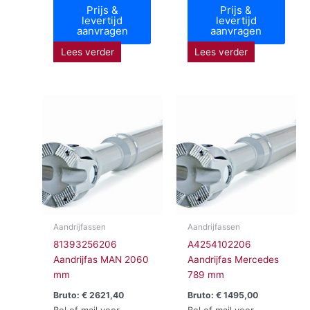
Prijs &
Prijs &
levertijd
levertijd
aanvragen
aanvragen
Lees verder
Lees verder
Aandrijfassen
Aandrijfassen
81393256206
A4254102206
Aandrijfas MAN 2060
Aandrijfas Mercedes
mm
789 mm
Bruto:
€
2621,40
Bruto:
€
1495,00
Bel of mail voor
Bel of mail voor