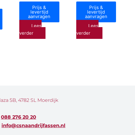
Prijs &
Prijs &
levertijd
levertijd
aanvragen
aanvragen
Lees
Lees
verder
verder
laza 5B, 4782 SL Moerdijk
:
088 276 20 20
:
info@csnaandrijfassen.nl