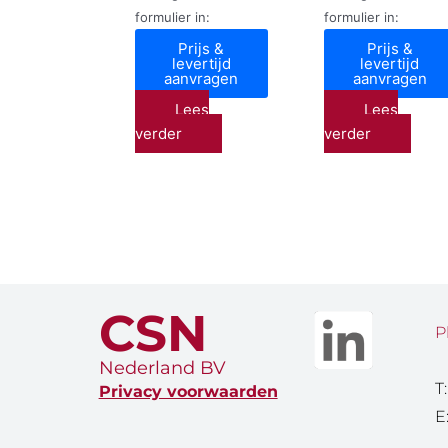
formulier in:
formulier in:
Prijs &
Prijs &
levertijd
levertijd
aanvragen
aanvragen
Lees
Lees
verder
verder
CSN
P
Nederland BV
T
Privacy voorwaarden
E