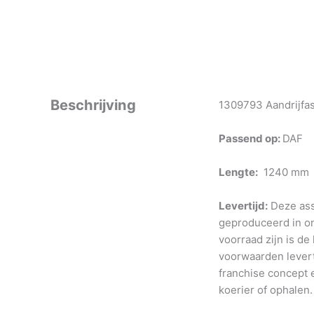
Beschrijving
1309793 Aandrijfas
Passend op:
DAF
Lengte:
1240 mm
Levertijd:
Deze ass
geproduceerd in o
voorraad zijn is de
voorwaarden levert
franchise concept e
koerier of ophalen.