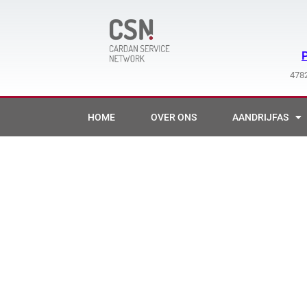
Ga
naar
de
inhoud
4782
HOME
OVER ONS
AANDRIJFAS