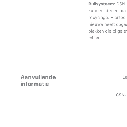
Ruilsysteem:
CSN h
kunnen bieden maar
recyclage. Hiertoe
nieuwe heeft opges
plakken die bijgele
milieu
Aanvullende
L
informatie
CSN-