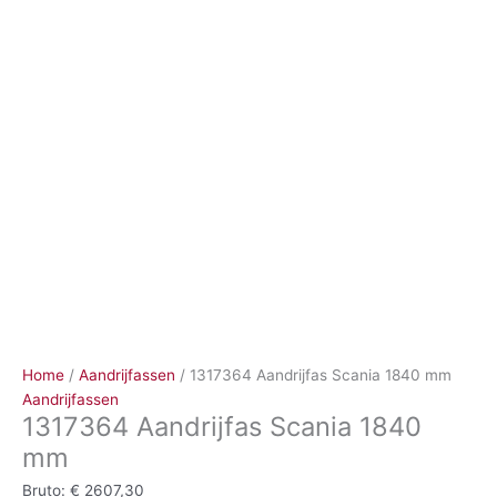
Ga
naar
de
inhoud
Home
/
Aandrijfassen
/ 1317364 Aandrijfas Scania 1840 mm
Aandrijfassen
1317364 Aandrijfas Scania 1840
mm
Bruto:
€
2607,30