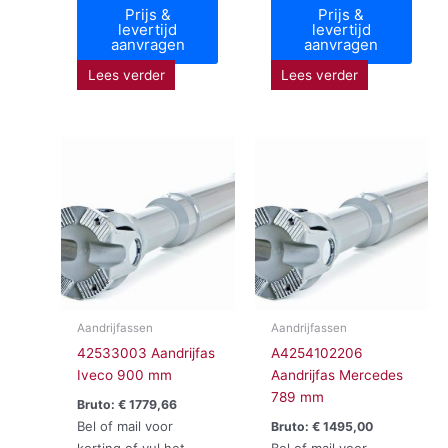
Prijs &
Prijs &
levertijd
levertijd
aanvragen
aanvragen
Lees verder
Lees verder
Aandrijfassen
Aandrijfassen
42533003 Aandrijfas
A4254102206
Iveco 900 mm
Aandrijfas Mercedes
789 mm
Bruto:
€
1779,66
Bel of mail voor
Bruto:
€
1495,00
korting of vul het
Bel of mail voor