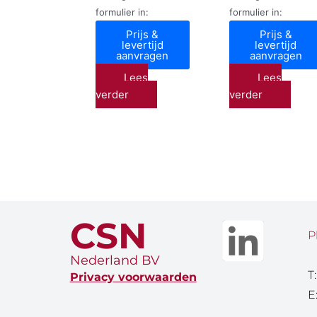
formulier in:
formulier in:
Prijs &
Prijs &
levertijd
levertijd
aanvragen
aanvragen
Lees
Lees
verder
verder
CSN
P
Nederland BV
T
Privacy voorwaarden
E