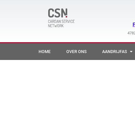
Ga
naar
de
inhoud
4782
HOME
OVER ONS
AANDRIJFAS