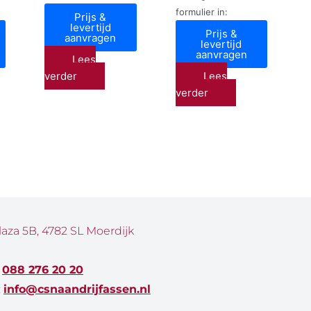
formulier in:
Prijs &
levertijd
Prijs &
aanvragen
levertijd
aanvragen
Lees
verder
Lees
verder
laza 5B, 4782 SL Moerdijk
:
088 276 20 20
:
info@csnaandrijfassen.nl