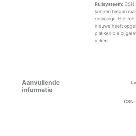
Ruilsysteem:
CSN h
kunnen bieden maar
recyclage. Hiertoe
nieuwe heeft opges
plakken die bijgele
milieu
Aanvullende
L
informatie
CSN-