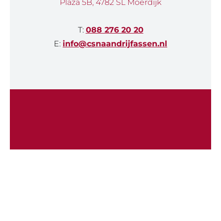
Plaza 5B, 4782 SL Moerdijk
T:
088 276 20 20
E:
info@csnaandrijfassen.nl