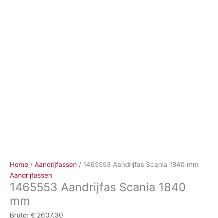
Ga
naar
de
inhoud
Home
/
Aandrijfassen
/ 1465553 Aandrijfas Scania 1840 mm
Aandrijfassen
1465553 Aandrijfas Scania 1840
mm
Bruto:
€
2607,30