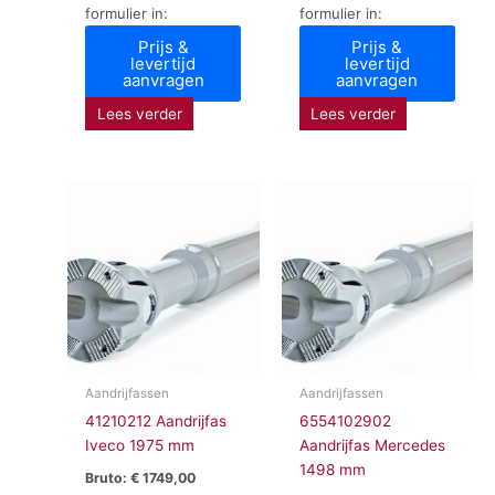
formulier in:
formulier in:
Prijs &
Prijs &
levertijd
levertijd
aanvragen
aanvragen
Lees verder
Lees verder
Aandrijfassen
Aandrijfassen
41210212 Aandrijfas
6554102902
Iveco 1975 mm
Aandrijfas Mercedes
1498 mm
Bruto:
€
1749,00