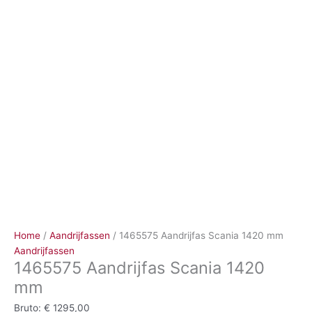
Ga
naar
de
inhoud
Home
/
Aandrijfassen
/ 1465575 Aandrijfas Scania 1420 mm
Aandrijfassen
1465575 Aandrijfas Scania 1420
mm
Bruto:
€
1295,00