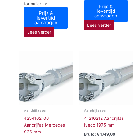
formulier in:
Prijs &
levertijd
Prijs &
aanvragen
levertijd
aanvragen
Lees verder
Lees verder
Aandrijfassen
Aandrijfassen
4254102106
41210212 Aandrijfas
Aandrijfas Mercedes
Iveco 1975 mm
936 mm
Bruto:
€
1749,00