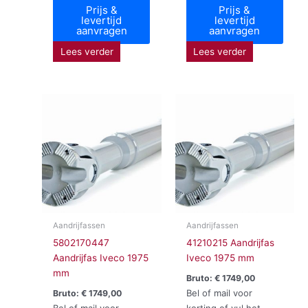
Prijs &
Prijs &
levertijd
levertijd
aanvragen
aanvragen
Lees verder
Lees verder
Aandrijfassen
Aandrijfassen
5802170447
41210215 Aandrijfas
Aandrijfas Iveco 1975
Iveco 1975 mm
mm
Bruto:
€
1749,00
Bel of mail voor
Bruto:
€
1749,00
Bel of mail voor
korting of vul het