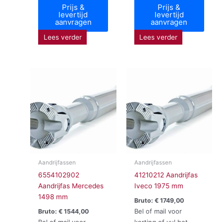
Prijs &
Prijs &
levertijd
levertijd
aanvragen
aanvragen
Lees verder
Lees verder
Aandrijfassen
Aandrijfassen
6554102902
41210212 Aandrijfas
Aandrijfas Mercedes
Iveco 1975 mm
1498 mm
Bruto:
€
1749,00
Bel of mail voor
Bruto:
€
1544,00
Bel of mail voor
korting of vul het