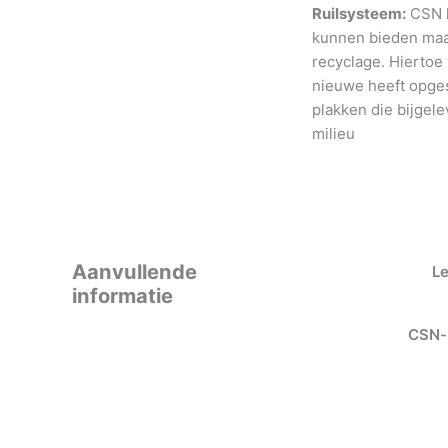
Ruilsysteem:
CSN h
kunnen bieden maar
recyclage. Hiertoe
nieuwe heeft opges
plakken die bijgele
milieu
Aanvullende
L
informatie
CSN-