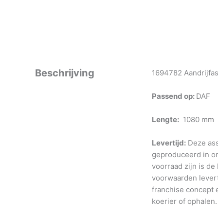
Beschrijving
1694782 Aandrijfas
Passend op:
DAF
Lengte:
1080 mm
Levertijd:
Deze ass
geproduceerd in o
voorraad zijn is de
voorwaarden levert
franchise concept e
koerier of ophalen.