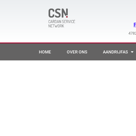
Ga
naar
de
inhoud
4782
HOME
OVER ONS
AANDRIJFAS