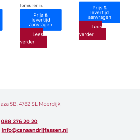
formulier in:
Prijs &
levertijd
Prijs &
aanvragen
levertijd
aanvragen
Lees
Lees
verder
verder
laza 5B, 4782 SL Moerdijk
:
088 276 20 20
:
info@csnaandrijfassen.nl