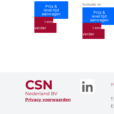
formulier in:
Prijs &
levertijd
Prijs &
aanvragen
levertijd
aanvragen
Lees
verder
Lees
verder
CSN
P
Nederland BV
T
Privacy voorwaarden
E