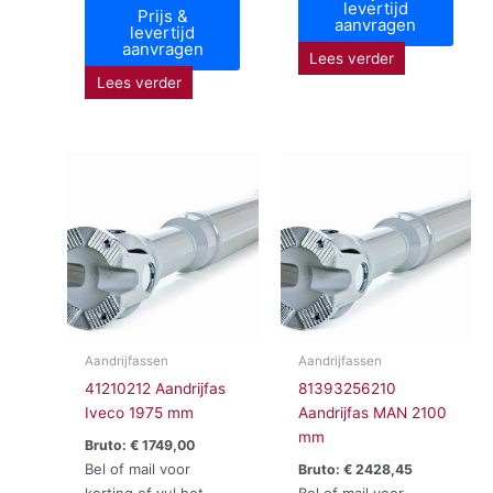
levertijd
Prijs &
aanvragen
levertijd
aanvragen
Lees verder
Lees verder
Aandrijfassen
Aandrijfassen
41210212 Aandrijfas
81393256210
Iveco 1975 mm
Aandrijfas MAN 2100
mm
Bruto:
€
1749,00
Bel of mail voor
Bruto:
€
2428,45
korting of vul het
Bel of mail voor