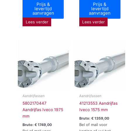
Prijs &
Prijs &
levertijd
levertijd
aanvragen
aanvragen
Lees verder
Lees verder
Aandrijfassen
Aandrijfassen
5802170447
41213553 Aandrijfas
Aandrijfas Iveco 1975
Iveco 1575 mm
mm
Bruto:
€
1359,00
Bel of mail voor
Bruto:
€
1749,00
Bel of mail voor
korting of vul het