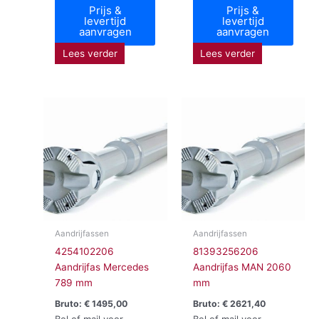
Prijs &
Prijs &
levertijd
levertijd
aanvragen
aanvragen
Lees verder
Lees verder
Aandrijfassen
Aandrijfassen
4254102206
81393256206
Aandrijfas Mercedes
Aandrijfas MAN 2060
789 mm
mm
Bruto:
€
1495,00
Bruto:
€
2621,40
Bel of mail voor
Bel of mail voor