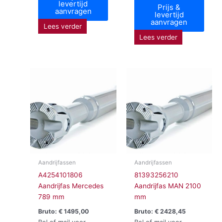
levertijd
Prijs &
aanvragen
levertijd
aanvragen
Lees verder
Lees verder
Aandrijfassen
Aandrijfassen
A4254101806
81393256210
Aandrijfas Mercedes
Aandrijfas MAN 2100
789 mm
mm
Bruto:
€
1495,00
Bruto:
€
2428,45
Bel of mail voor
Bel of mail voor