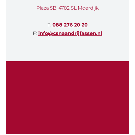
Plaza 5B, 4782 SL Moerdijk
T:
088 276 20 20
E:
info@csnaandrijfassen.nl