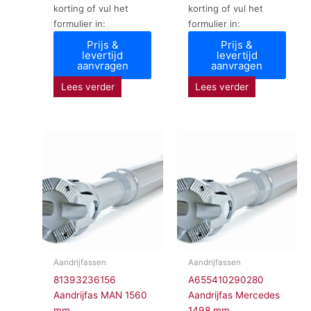
korting of vul het
korting of vul het
formulier in:
formulier in:
Prijs &
Prijs &
levertijd
levertijd
aanvragen
aanvragen
Lees verder
Lees verder
Aandrijfassen
Aandrijfassen
81393236156
A655410290280
Aandrijfas MAN 1560
Aandrijfas Mercedes
mm
1498 mm