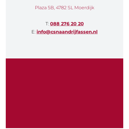
Plaza 5B, 4782 SL Moerdijk
T:
088 276 20 20
E:
info@csnaandrijfassen.nl