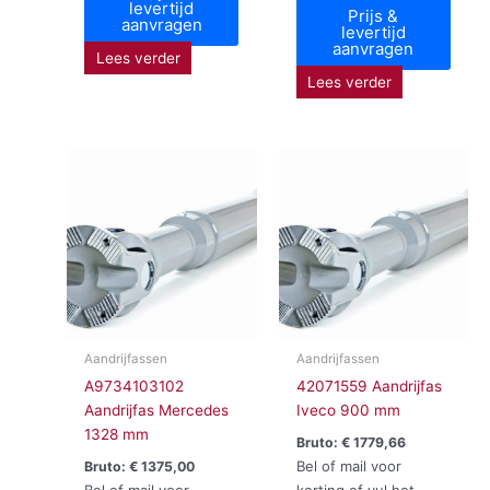
levertijd
Prijs &
aanvragen
levertijd
aanvragen
Lees verder
Lees verder
Aandrijfassen
Aandrijfassen
A9734103102
42071559 Aandrijfas
Aandrijfas Mercedes
Iveco 900 mm
1328 mm
Bruto:
€
1779,66
Bel of mail voor
Bruto:
€
1375,00
Bel of mail voor
korting of vul het