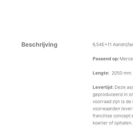
Beschrijving
6,54E+11 Aandrijfa
Passend op:
Merce
Lengte:
2050 mm
Levertijd:
Deze ass
geproduceerd in o
voorraad zijn is de
voorwaarden levert
franchise concept e
koerier of ophalen.