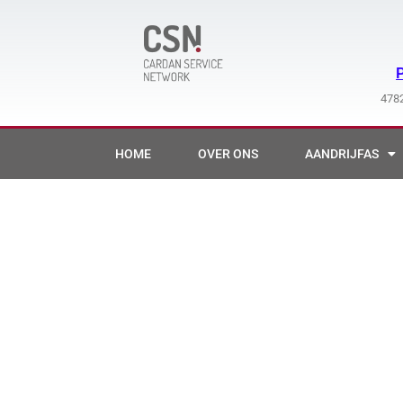
Ga
naar
de
inhoud
4782
HOME
OVER ONS
AANDRIJFAS