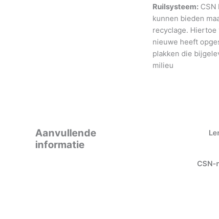
Ruilsysteem:
CSN h
kunnen bieden maar
recyclage. Hiertoe
nieuwe heeft opges
plakken die bijgele
milieu
Aanvullende
Le
informatie
CSN-