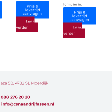
formulier in:
Prijs &
levertijd
Prijs &
aanvragen
levertijd
aanvragen
Lees
verder
Lees
verder
laza 5B, 4782 SL Moerdijk
:
088 276 20 20
:
info@csnaandrijfassen.nl