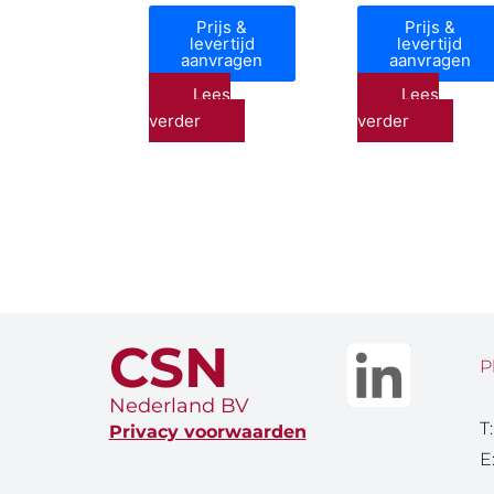
Prijs &
Prijs &
levertijd
levertijd
aanvragen
aanvragen
Lees
Lees
verder
verder
CSN
P
Nederland BV
T
Privacy voorwaarden
E