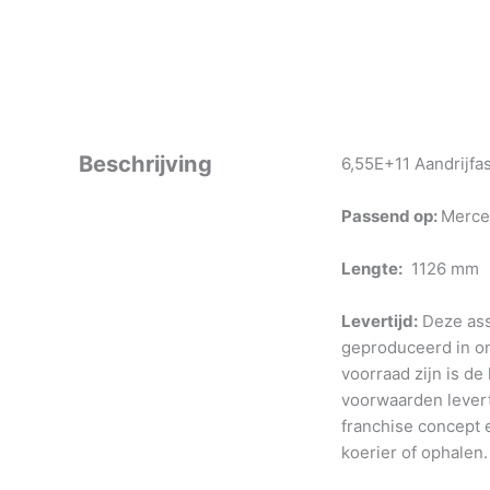
Beschrijving
6,55E+11 Aandrijfa
Passend op:
Merce
Lengte:
1126 mm
Levertijd:
Deze ass
geproduceerd in o
voorraad zijn is de
voorwaarden levert
franchise concept e
koerier of ophalen.