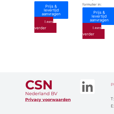
formulier in:
Prijs &
levertijd
Prijs &
aanvragen
levertijd
aanvragen
Lees
verder
Lees
verder
CSN
P
Nederland BV
T
Privacy voorwaarden
E