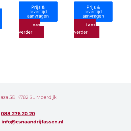
Prijs &
Prijs &
levertijd
levertijd
aanvragen
aanvragen
Lees
Lees
verder
verder
laza 5B, 4782 SL Moerdijk
:
088 276 20 20
:
info@csnaandrijfassen.nl