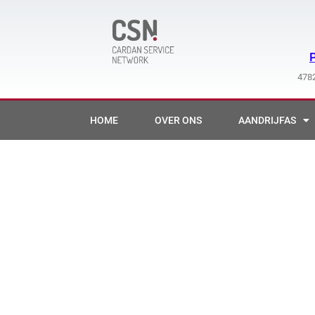
Ga
naar
de
inhoud
4782
HOME
OVER ONS
AANDRIJFAS