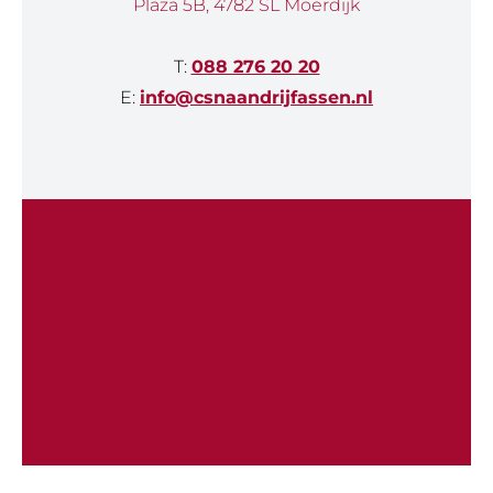
Plaza 5B, 4782 SL Moerdijk
T:
088 276 20 20
E:
info@csnaandrijfassen.nl