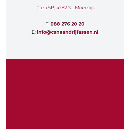
Plaza 5B, 4782 SL Moerdijk
T:
088 276 20 20
E:
info@csnaandrijfassen.nl