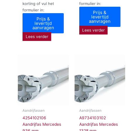
korting of vul het
formulier in:
formulier in:
Prijs &
levertijd
Prijs &
aanvragen
levertijd
aanvragen
Lees verder
Lees verder
Aandrijfassen
Aandrijfassen
4254102106
A9734103102
Aandrijfas Mercedes
Aandrijfas Mercedes
936 mm
1328 mm