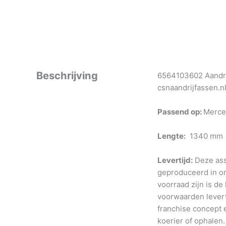
Beschrijving
6564103602 Aandri
csnaandrijfassen.n
Passend op:
Merce
Lengte:
1340 mm
Levertijd:
Deze ass
geproduceerd in o
voorraad zijn is de
voorwaarden levert
franchise concept e
koerier of ophalen.