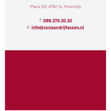
Plaza 5B, 4782 SL Moerdijk
T:
088 276 20 20
E:
info@csnaandrijfassen.nl