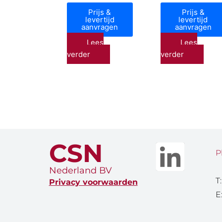
Prijs &
Prijs &
levertijd
levertijd
aanvragen
aanvragen
Lees
Lees
verder
verder
CSN
P
Nederland BV
T
Privacy voorwaarden
E