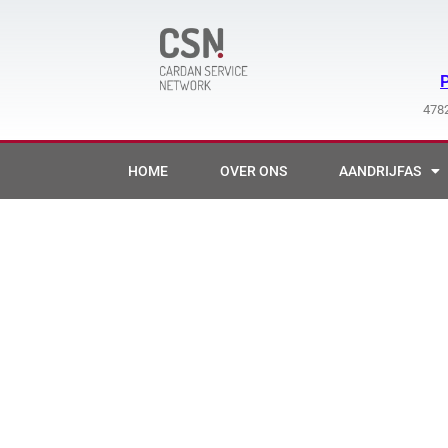
Ga
naar
de
inhoud
4782
HOME
OVER ONS
AANDRIJFAS