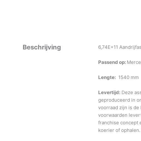
Beschrijving
6,74E+11 Aandrijfa
Passend op:
Merce
Lengte:
1540 mm
Levertijd:
Deze ass
geproduceerd in o
voorraad zijn is de
voorwaarden levert
franchise concept e
koerier of ophalen.