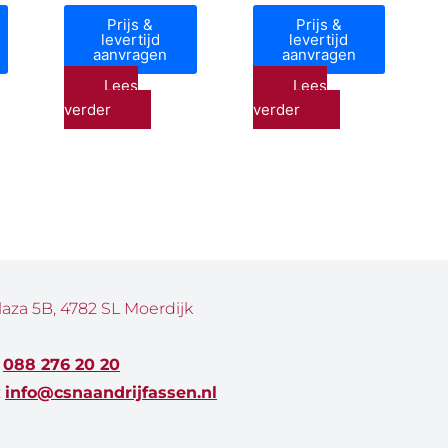
Prijs &
Prijs &
levertijd
levertijd
aanvragen
aanvragen
Lees
Lees
verder
verder
laza 5B, 4782 SL Moerdijk
:
088 276 20 20
:
info@csnaandrijfassen.nl