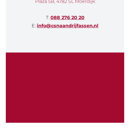
Plaza 5B, 4782 SL Moerdijk
T:
088 276 20 20
E:
info@csnaandrijfassen.nl