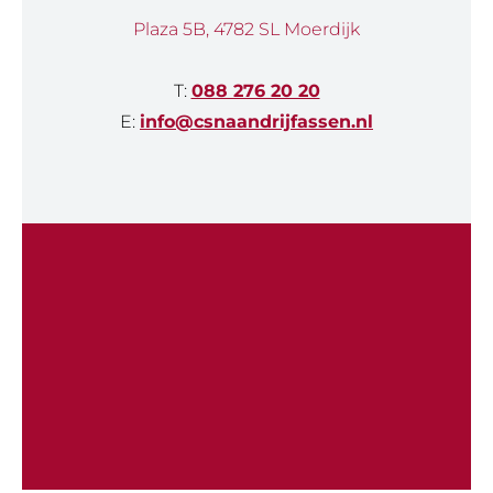
Plaza 5B, 4782 SL Moerdijk
T:
088 276 20 20
E:
info@csnaandrijfassen.nl