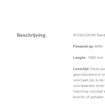
Beschrijving
81393026166 Aandri
Passend op:
MAN
Lengte:
1660 mm
Levertijd:
Deze ass
geproduceerd in o
voorraad zijn is de
voorwaarden levert
franchise concept e
koerier of ophalen.