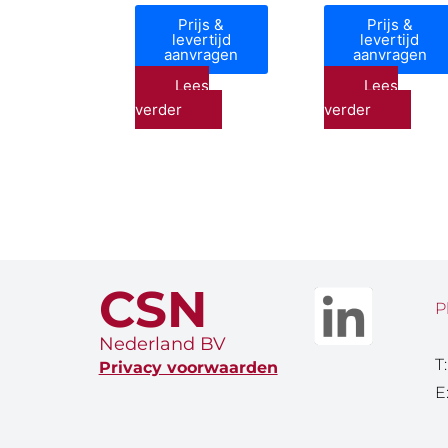
Prijs &
Prijs &
levertijd
levertijd
aanvragen
aanvragen
Lees
Lees
verder
verder
CSN
P
Nederland BV
T
Privacy voorwaarden
E