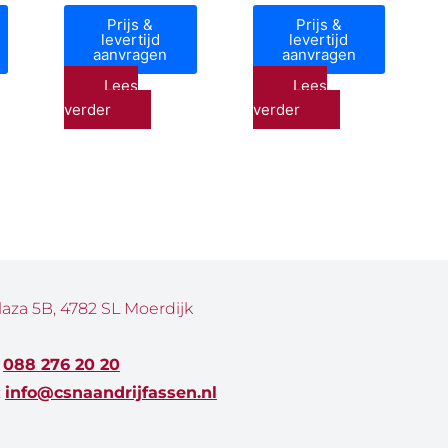
Prijs &
Prijs &
levertijd
levertijd
aanvragen
aanvragen
Lees
Lees
verder
verder
laza 5B, 4782 SL Moerdijk
:
088 276 20 20
:
info@csnaandrijfassen.nl