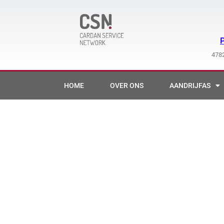
Ga
naar
de
inhoud
4782
HOME
OVER ONS
AANDRIJFAS