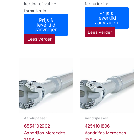
korting of vul het
formulier in:
formulier in:
Prijs &
levertijd
Prijs &
aanvragen
levertijd
aanvragen
Lees verder
Lees verder
Aandrijfassen
Aandrijfassen
6554102902
4254101806
Aandrijfas Mercedes
Aandrijfas Mercedes
1498 mm
789 mm