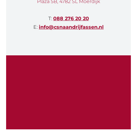
Plaza 5B, 4782 SL Moerdijk
T:
088 276 20 20
E:
info@csnaandrijfassen.nl