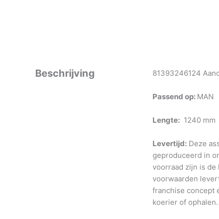
Beschrijving
81393246124 Aandri
Passend op:
MAN
Lengte:
1240 mm
Levertijd:
Deze ass
geproduceerd in o
voorraad zijn is de
voorwaarden levert
franchise concept e
koerier of ophalen.