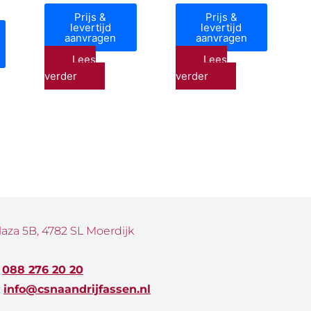
Prijs &
Prijs &
levertijd
levertijd
aanvragen
aanvragen
Lees
Lees
verder
verder
laza 5B, 4782 SL Moerdijk
:
088 276 20 20
:
info@csnaandrijfassen.nl