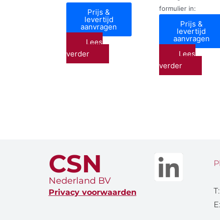
formulier in:
Prijs &
levertijd
Prijs &
aanvragen
levertijd
aanvragen
Lees
verder
Lees
verder
CSN
P
Nederland BV
T
Privacy voorwaarden
E