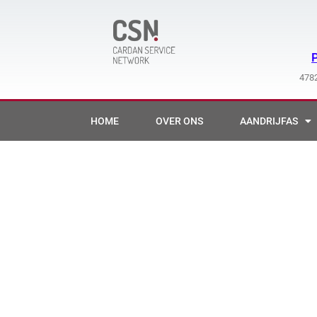
Ga
naar
de
inhoud
4782
HOME
OVER ONS
AANDRIJFAS