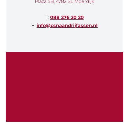
Plaza 5B, 4782 SL Moerdijk
T:
088 276 20 20
E:
info@csnaandrijfassen.nl