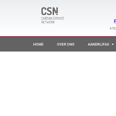
Ga
naar
de
inhoud
4782
HOME
OVER ONS
AANDRIJFAS