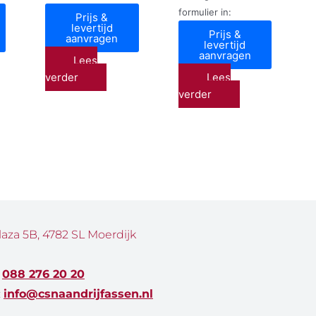
formulier in:
Prijs &
levertijd
Prijs &
aanvragen
levertijd
aanvragen
Lees
verder
Lees
verder
laza 5B, 4782 SL Moerdijk
:
088 276 20 20
:
info@csnaandrijfassen.nl