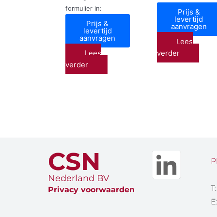
formulier in:
Prijs &
levertijd
Prijs &
aanvragen
levertijd
aanvragen
Lees
Lees
verder
verder
CSN
P
Nederland BV
T
Privacy voorwaarden
E