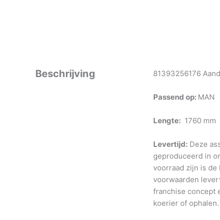
Beschrijving
81393256176 Aandri
Passend op:
MAN
Lengte:
1760 mm
Levertijd:
Deze ass
geproduceerd in o
voorraad zijn is de
voorwaarden levert
franchise concept e
koerier of ophalen.