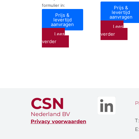
formulier in:
Prijs &
levertijd
Prijs &
aanvragen
levertijd
aanvragen
Lees
Lees
verder
verder
CSN
P
Nederland BV
T
Privacy voorwaarden
E