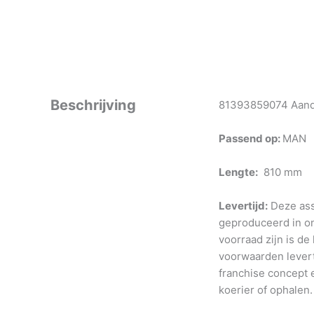
Beschrijving
81393859074 Aandri
Passend op:
MAN
Lengte:
810 mm
Levertijd:
Deze ass
geproduceerd in o
voorraad zijn is de
voorwaarden levert
franchise concept e
koerier of ophalen.