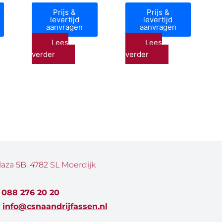
Prijs &
Prijs &
levertijd
levertijd
aanvragen
aanvragen
Lees
Lees
verder
verder
laza 5B, 4782 SL Moerdijk
:
088 276 20 20
:
info@csnaandrijfassen.nl