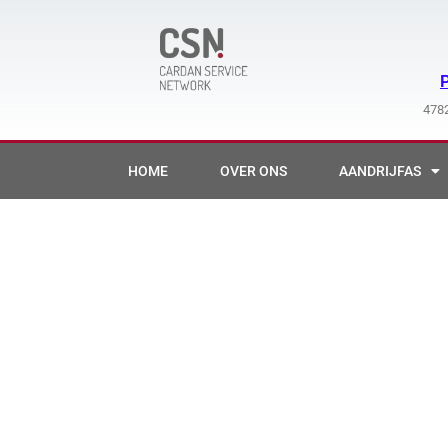
Ga
naar
de
inhoud
4782
HOME
OVER ONS
AANDRIJFAS