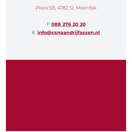
Plaza 5B, 4782 SL Moerdijk
T:
088 276 20 20
E:
info@csnaandrijfassen.nl