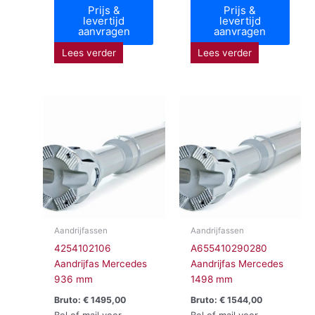
Prijs &
Prijs &
levertijd
levertijd
aanvragen
aanvragen
Lees verder
Lees verder
Aandrijfassen
Aandrijfassen
4254102106
A655410290280
Aandrijfas Mercedes
Aandrijfas Mercedes
936 mm
1498 mm
Bruto:
€
1495,00
Bruto:
€
1544,00
Bel of mail voor
Bel of mail voor