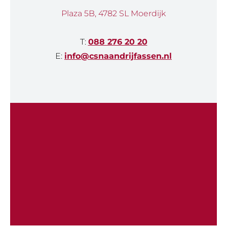
Plaza 5B, 4782 SL Moerdijk
T:
088 276 20 20
E:
info@csnaandrijfassen.nl