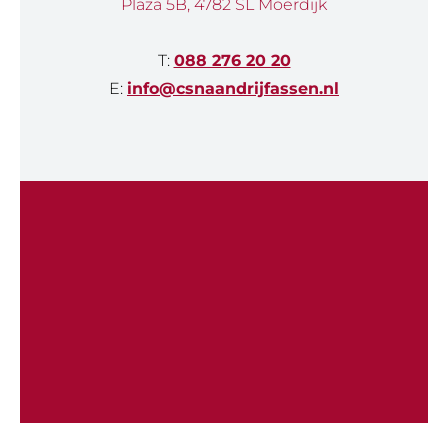
Plaza 5B, 4782 SL Moerdijk
T:
088 276 20 20
E:
info@csnaandrijfassen.nl