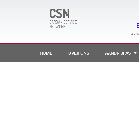
Ga
naar
de
inhoud
4782
HOME
OVER ONS
AANDRIJFAS