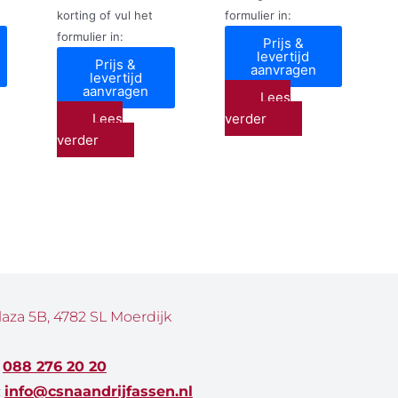
korting of vul het
formulier in:
formulier in:
Prijs &
levertijd
Prijs &
aanvragen
levertijd
aanvragen
Lees
Lees
verder
verder
laza 5B, 4782 SL Moerdijk
:
088 276 20 20
:
info@csnaandrijfassen.nl