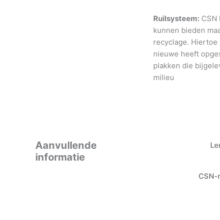
Ruilsysteem:
CSN h
kunnen bieden maar
recyclage. Hiertoe
nieuwe heeft opges
plakken die bijgele
milieu
Aanvullende
Le
informatie
CSN-