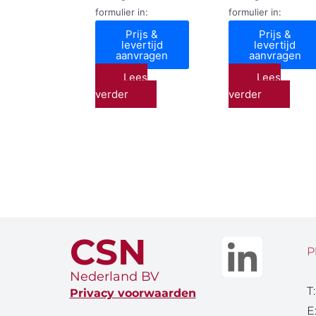
formulier in:
formulier in:
Prijs &
Prijs &
levertijd
levertijd
aanvragen
aanvragen
Lees
Lees
verder
verder
CSN
P
Nederland BV
T
Privacy voorwaarden
E