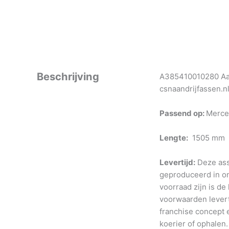
Beschrijving
A385410010280 Aan
csnaandrijfassen.n
Passend op:
Merce
Lengte:
1505 mm
Levertijd:
Deze ass
geproduceerd in o
voorraad zijn is de
voorwaarden levert
franchise concept e
koerier of ophalen.