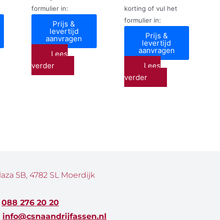
formulier in:
korting of vul het
formulier in:
Prijs &
levertijd
Prijs &
aanvragen
levertijd
aanvragen
Lees
verder
Lees
verder
laza 5B, 4782 SL Moerdijk
:
088 276 20 20
:
info@csnaandrijfassen.nl