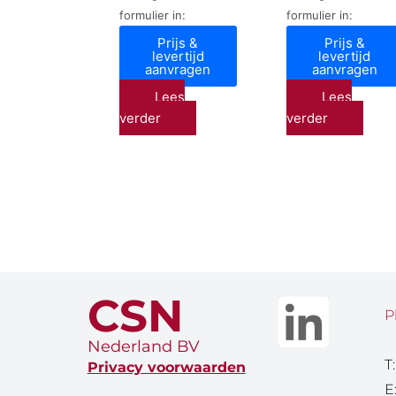
formulier in:
formulier in:
Prijs &
Prijs &
levertijd
levertijd
aanvragen
aanvragen
Lees
Lees
verder
verder
CSN
P
Nederland BV
T
Privacy voorwaarden
E