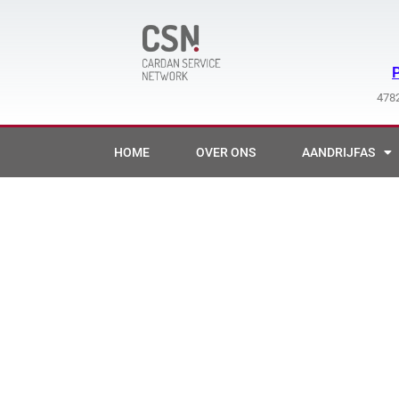
Ga
naar
de
inhoud
4782
HOME
OVER ONS
AANDRIJFAS