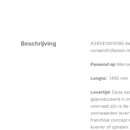
Beschrijving
A393410010180 Aan
csnaandrijfassen.n
Passend op:
Merce
Lengte:
1492 mm
Levertijd:
Deze ass
geproduceerd in o
voorraad zijn is de
voorwaarden levert
franchise concept e
koerier of ophalen.