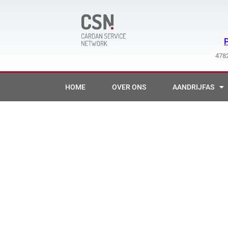
Ga
naar
de
inhoud
4782
HOME
OVER ONS
AANDRIJFAS