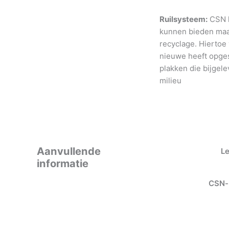
Ruilsysteem:
CSN h
kunnen bieden maar
recyclage. Hiertoe
nieuwe heeft opges
plakken die bijgele
milieu
Aanvullende
L
informatie
CSN-