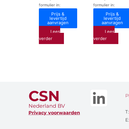
formulier in:
formulier in:
Prijs &
Prijs &
levertijd
levertijd
aanvragen
aanvragen
Lees
Lees
verder
verder
CSN
P
Nederland BV
T
Privacy voorwaarden
E