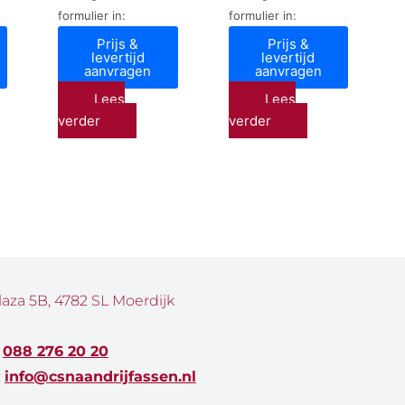
formulier in:
formulier in:
Prijs &
Prijs &
levertijd
levertijd
aanvragen
aanvragen
Lees
Lees
verder
verder
laza 5B, 4782 SL Moerdijk
:
088 276 20 20
:
info@csnaandrijfassen.nl