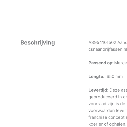
Beschrijving
A3954101502 Aandr
csnaandrijfassen.n
Passend op:
Merce
Lengte:
650 mm
Levertijd:
Deze ass
geproduceerd in o
voorraad zijn is de
voorwaarden levert
franchise concept e
koerier of ophalen.