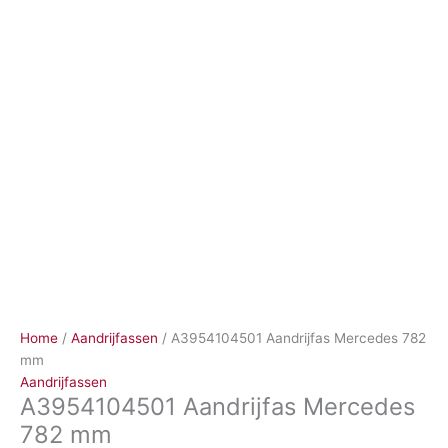
Ga
naar
de
inhoud
Home
/
Aandrijfassen
/ A3954104501 Aandrijfas Mercedes 782
mm
Aandrijfassen
A3954104501 Aandrijfas Mercedes
782 mm