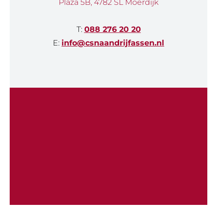
Plaza 5B, 4782 SL Moerdijk
T:
088 276 20 20
E:
info@csnaandrijfassen.nl