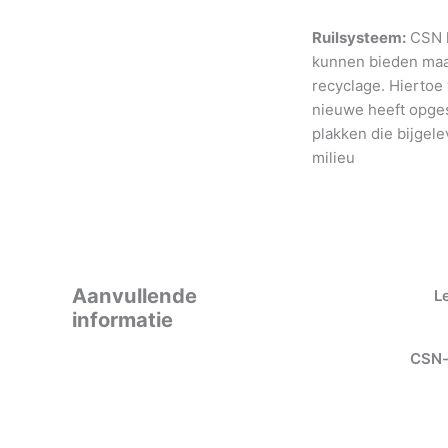
Ruilsysteem:
CSN h
kunnen bieden maar
recyclage. Hiertoe
nieuwe heeft opges
plakken die bijgele
milieu
Aanvullende
L
informatie
CSN