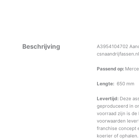
Beschrijving
A3954104702 Aandr
csnaandrijfassen.n
Passend op:
Merce
Lengte:
650 mm
Levertijd:
Deze ass
geproduceerd in o
voorraad zijn is de
voorwaarden levert
franchise concept e
koerier of ophalen.