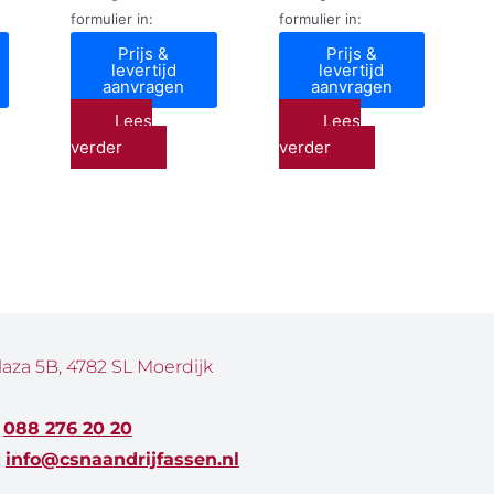
formulier in:
formulier in:
Prijs &
Prijs &
levertijd
levertijd
aanvragen
aanvragen
Lees
Lees
verder
verder
laza 5B, 4782 SL Moerdijk
:
088 276 20 20
:
info@csnaandrijfassen.nl