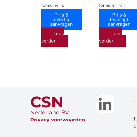
formulier in:
formulier in:
Prijs &
Prijs &
levertijd
levertijd
aanvragen
aanvragen
Lees
Lees
verder
verder
CSN
P
Nederland BV
T
Privacy voorwaarden
E