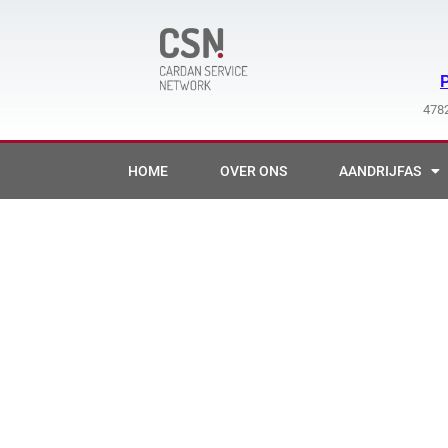
Ga
naar
de
inhoud
4782
HOME
OVER ONS
AANDRIJFAS