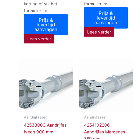
korting of vul het
formulier in:
formulier in:
Prijs &
levertijd
Prijs &
aanvragen
levertijd
aanvragen
Lees verder
Lees verder
Aandrijfassen
Aandrijfassen
42533003 Aandrijfas
4254102206
Iveco 900 mm
Aandrijfas Mercedes
789 mm