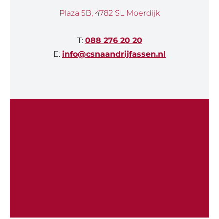
Plaza 5B, 4782 SL Moerdijk
T:
088 276 20 20
E:
info@csnaandrijfassen.nl