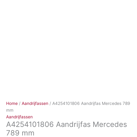
Ga
naar
de
inhoud
Home
/
Aandrijfassen
/ A4254101806 Aandrijfas Mercedes 789
mm
Aandrijfassen
A4254101806 Aandrijfas Mercedes
789 mm