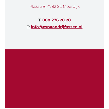
Plaza 5B, 4782 SL Moerdijk
T:
088 276 20 20
E:
info@csnaandrijfassen.nl